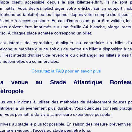
mpte client, accessible depuis le site billetterie.ffr.fr. Ils ne sont 
minatifs. Vous devrez télécharger votre e-ticket sur un support mob
éléphone ou tablette) ou les imprimer depuis votre compte client pour 
ésenter à l’accès au stade. En cas d’impression, pour être valides, les
ckets doivent être imprimés sur une feuille A4 blanche, vierge recto
rso. À chaque place achetée correspond un billet.
 est interdit de reproduire, dupliquer ou contrefaire un billet d’
elconque manière que ce soit ou de mettre un billet à disposition à ce
n. Il est interdit d'utiliser, de revendre ou d'échanger les billets à des f
omotionnelles ou commerciales.
Consultez la FAQ pour en savoir plus
a venue au Stade Atlantique Bordea
étropole
us vous invitons à utiliser des méthodes de déplacement douces p
ntribuer à un événement plus durable. Voici quelques conseils pratiq
ur vous permettre de vivre la meilleure expérience possible !
Arrivez au stade le plus tôt possible. En raison des mesure préventives
curité en vigueur, l'accès au stade peut être long.